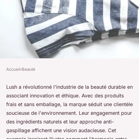
Accueil
›
Beauté
BEAUTÉ
Étude de cas : Le succès de la
Lush a révolutionné l'industrie de la beauté durable en
associant innovation et éthique. Avec des produits
beauté durable chez Lush
frais et sans emballage, la marque séduit une clientèle
soucieuse de l'environnement. Leur engagement pour
Côme
•
9 octobre 2024
•
10 min de lecture
des ingrédients naturels et leur approche anti-
gaspillage affichent une vision audacieuse. Cet