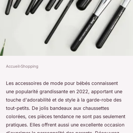
Accueil
›
Shopping
SHOPPING
Accessoires de mode pour
Les accessoires de mode pour bébés connaissent
une popularité grandissante en 2022, apportant une
bébés : la tendance adorable
touche d'adorabilité et de style à la garde-robe des
de 2022
tout-petits. De jolis bandeaux aux chaussettes
colorées, ces pièces tendance ne sont pas seulement
Côme
•
9 octobre 2024
•
6 min de lecture
pratiques. Elles offrent aussi une excellente occasion